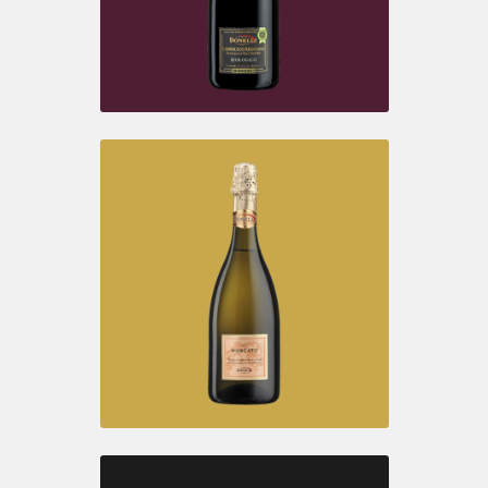
LATTINA
Rosato I.G.T.
LAMBRUSCO D.O.C.
Reggiano Biologico Amabile