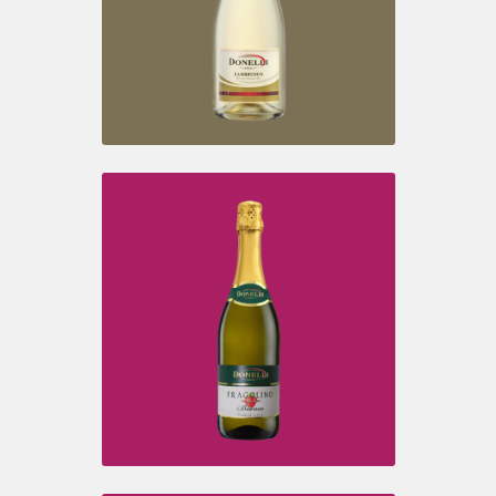
PINOT& CHARDONNAY
SCAGLIETTI
Spumante
LAMBRUSCO I.G.T. EMILIA
Bianco