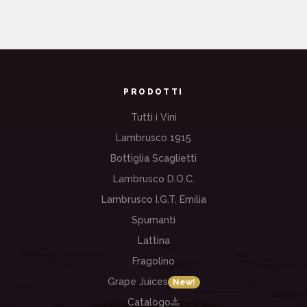
PRODOTTI
PROSECCO SCAGLIETTI
Spumante Brut
Tutti i Vini
Lambrusco 1915
Bottiglia Scaglietti
Lambrusco D.O.C.
Lambrusco I.G.T. Emilia
Spumanti
Lattina
Fragolino
Grape Juices
New!
Catalogo