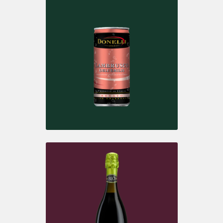
LAMBRUSCO D.O.P. SCAGLIETTI
Spumante Demisec