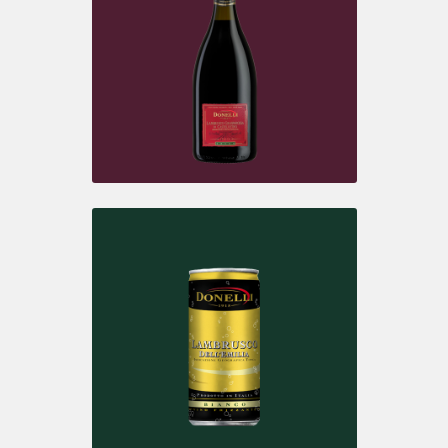
PINOT CHARDONNAY
Spumante Extra Dry
LAMBRUSCO D.O.C.
Grasparossa di Castelvetro Secco