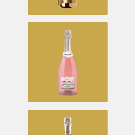
PIGNOLETTO D.O.C. 1,5 L
Spumante Magnum Brut